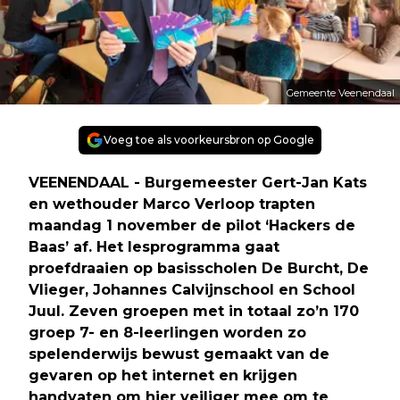
Gemeente Veenendaal
Voeg toe als voorkeursbron op Google
VEENENDAAL - Burgemeester Gert-Jan Kats
en wethouder Marco Verloop trapten
maandag 1 november de pilot ‘Hackers de
Baas’ af. Het lesprogramma gaat
proefdraaien op basisscholen De Burcht, De
Vlieger, Johannes Calvijnschool en School
Juul. Zeven groepen met in totaal zo’n 170
groep 7- en 8-leerlingen worden zo
spelenderwijs bewust gemaakt van de
gevaren op het internet en krijgen
handvaten om hier veiliger mee om te